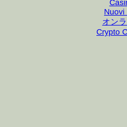
Casi
Nuovi
オンラ
Crypto 