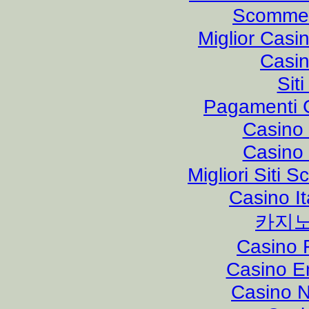
Scommes
Miglior Cas
Casi
Sit
Pagamenti 
Casino 
Casino 
Migliori Sit
Casino I
카지노
Casino 
Casino E
Casino N